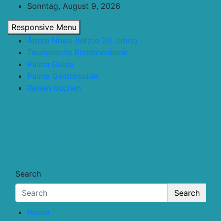
Skip
Sonntag, August 9, 2026
to
Responsive Menu
content
Ältere News (letzte 20 Jahre)
Touristische Bilddatenbank
Palma.Guide
Palma Gastroguide
Reisen buchen
Touristik.Tips
… für deine Reiseplanung
Search
Search
Home