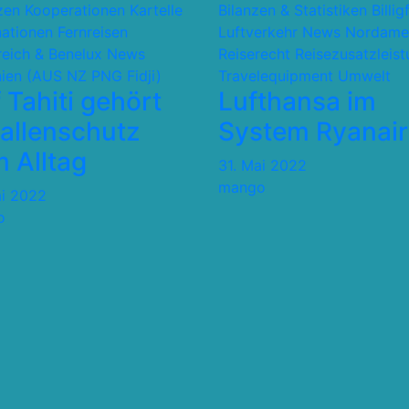
nzen Kooperationen Kartelle
Bilanzen & Statistiken
Billig
nationen
Fernreisen
Luftverkehr
News
Nordame
reich & Benelux
News
Reiserecht
Reisezusatzleis
ien (AUS NZ PNG Fidji)
Travelequipment
Umwelt
 Tahiti gehört
Lufthansa im
allenschutz
System Ryanair
 Alltag
31. Mai 2022
mango
ai 2022
o