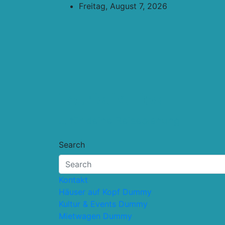
Skip
Freitag, August 7, 2026
to
content
Touristik.Tips
… für deine Reiseplanung
Search
Kontakt
Häuser auf Kopf Dummy
Kultur & Events Dummy
Mietwagen Dummy