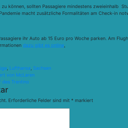
n zu können, sollten Passagiere mindestens zweieinhalb St
 Pandemie macht zusätzliche Formalitäten am Check-in notw
assagiere ihr Auto ab 15 Euro pro Woche parken. Am Flugh
ormationen
dazu gibt es online
.
lüge
,
Lufthansa
,
Sachsen
iert von McLaren
r des Trentino
ar
cht.
Erforderliche Felder sind mit
*
markiert