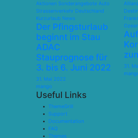
Aktionen Sonderangebote
Auto
Allia
Strassenverkehr
Deutschland
Desti
Kurzurlaub
News
Frank
Der Pfingsturlaub
Ozean
Auf
beginnt im Stau
Kor
ADAC
zum
Stauprognose für
3. bis 6. Juni 2022
31. M
mang
31. Mai 2022
mango
Useful Links
ThemeGrill
Support
Documentation
FAQ
Themes