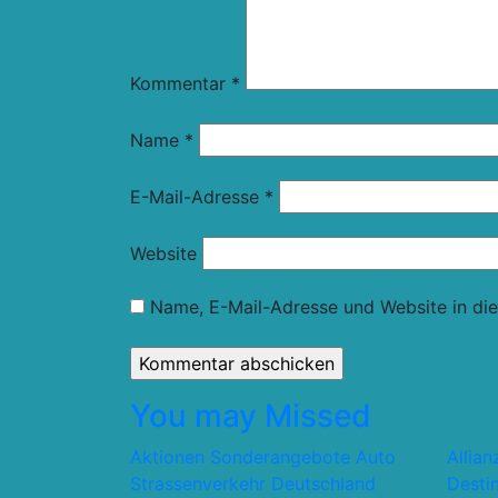
Kommentar
*
Name
*
E-Mail-Adresse
*
Website
Name, E-Mail-Adresse und Website in di
You may Missed
Aktionen Sonderangebote
Auto
Allia
Strassenverkehr
Deutschland
Desti