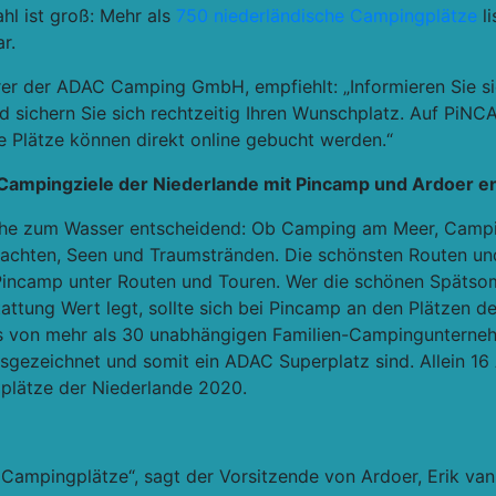
hl ist groß: Mehr als
750 niederländische Campingplätze
li
r.
r der ADAC Camping GmbH, empfiehlt: „Informieren Sie si
 sichern Sie sich rechtzeitig Ihren Wunschplatz. Auf PiNC
e Plätze können direkt online gebucht werden.“
Campingziele der Niederlande mit Pincamp und Ardoer 
Nähe zum Wasser entscheidend: Ob Camping am Meer, Campi
chten, Seen und Traumstränden. Die schönsten Routen und
 Pincamp unter Routen und Touren. Wer die schönen Spät
attung Wert legt, sollte sich bei Pincamp an den Plätzen d
ss von mehr als 30 unabhängigen Familien-Campingunterneh
usgezeichnet und somit ein ADAC Superplatz sind. Allein 16
plätze der Niederlande 2020.
er Campingplätze“, sagt der Vorsitzende von Ardoer, Erik van