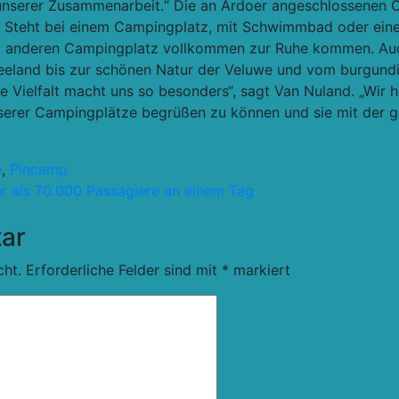
n unserer Zusammenarbeit.“ Die an Ardoer angeschlossenen C
se. Steht bei einem Campingplatz, mit Schwimmbad oder ein
em anderen Campingplatz vollkommen zur Ruhe kommen. Au
 Zeeland bis zur schönen Natur der Veluwe und vom burgund
ese Vielfalt macht uns so besonders“, sagt Van Nuland. „Wir
serer Campingplätze begrüßen zu können und sie mit der g
e
,
Pincamp
r als 70.000 Passagiere an einem Tag
ar
cht.
Erforderliche Felder sind mit
*
markiert