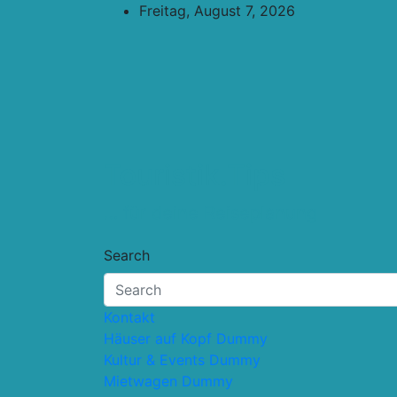
Skip
Freitag, August 7, 2026
to
content
Touristik.Tips
… für deine Reiseplanung
Search
Kontakt
Häuser auf Kopf Dummy
Kultur & Events Dummy
Mietwagen Dummy