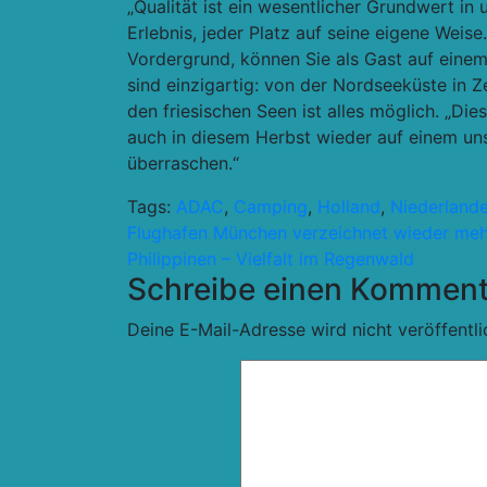
„Qualität ist ein wesentlicher Grundwert i
Erlebnis, jeder Platz auf seine eigene Wei
Vordergrund, können Sie als Gast auf ein
sind einzigartig: von der Nordseeküste in
den friesischen Seen ist alles möglich. „Di
auch in diesem Herbst wieder auf einem un
überraschen.“
Tags:
ADAC
,
Camping
,
Holland
,
Niederland
Beitragsnavigation
Flughafen München verzeichnet wieder meh
Philippinen – Vielfalt im Regenwald
Schreibe einen Komment
Deine E-Mail-Adresse wird nicht veröffentli