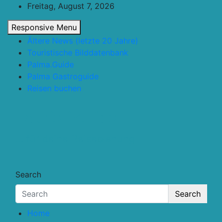
Skip
Freitag, August 7, 2026
to
Responsive Menu
content
Ältere News (letzte 20 Jahre)
Touristische Bilddatenbank
Palma.Guide
Palma Gastroguide
Reisen buchen
Touristik.Tips
… für deine Reiseplanung
Search
Search
Home