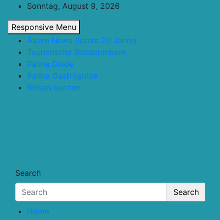
Skip
Sonntag, August 9, 2026
to
Responsive Menu
content
Ältere News (letzte 20 Jahre)
Touristische Bilddatenbank
Palma.Guide
Palma Gastroguide
Reisen buchen
Touristik.Tips
… für deine Reiseplanung
Search
Search
Home