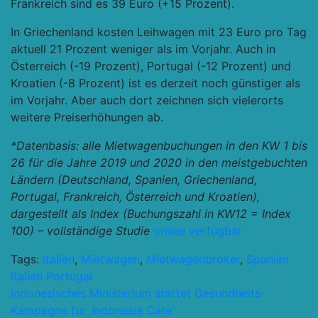
Frankreich sind es 39 Euro (+15 Prozent).
In Griechenland kosten Leihwagen mit 23 Euro pro Tag
aktuell 21 Prozent weniger als im Vorjahr. Auch in
Österreich (-19 Prozent), Portugal (-12 Prozent) und
Kroatien (-8 Prozent) ist es derzeit noch günstiger als
im Vorjahr. Aber auch dort zeichnen sich vielerorts
weitere Preiserhöhungen ab.
*Datenbasis: alle Mietwagenbuchungen in den KW 1 bis
26 für die Jahre 2019 und 2020 in den meistgebuchten
Ländern (Deutschland, Spanien, Griechenland,
Portugal, Frankreich, Österreich und Kroatien),
dargestellt als Index (Buchungszahl in KW12 = Index
100) – vollständige Studie
online verfügbar
Tags:
Italien
,
Mietwagen
,
Mietwagenbroker
,
Spanien
Italien Portugal
Beitragsnavigation
Indonesisches Ministerium startet Gesundheits-
Kampagne für ‚Indonesia Care‘