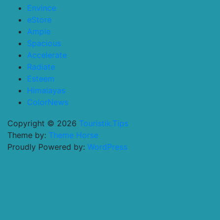
Envince
eStore
Ample
Spacious
Accelerate
Radiate
Esteem
Himalayas
ColorNews
Copyright © 2026
Touristik.Tips
Theme by:
Theme Horse
Proudly Powered by:
WordPress