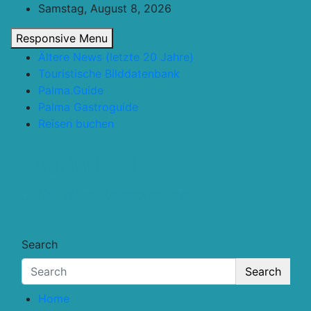
Skip
Samstag, August 8, 2026
to
Responsive Menu
content
Ältere News (letzte 20 Jahre)
Touristische Bilddatenbank
Palma.Guide
Palma Gastroguide
Reisen buchen
Touristik.Tips
… für deine Reiseplanung
Search
Search
Home