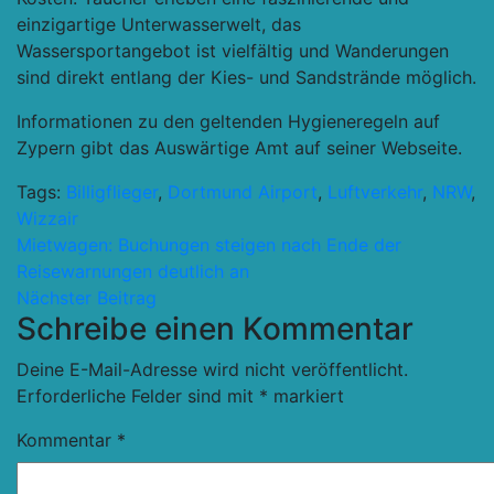
einzigartige Unterwasserwelt, das
Wassersportangebot ist vielfältig und Wanderungen
sind direkt entlang der Kies- und Sandstrände möglich.
Informationen zu den geltenden Hygieneregeln auf
Zypern gibt das Auswärtige Amt auf seiner Webseite.
Tags:
Billigflieger
,
Dortmund Airport
,
Luftverkehr
,
NRW
,
Wizzair
Beitragsnavigation
Mietwagen: Buchungen steigen nach Ende der
Reisewarnungen deutlich an
Nächster Beitrag
Schreibe einen Kommentar
Deine E-Mail-Adresse wird nicht veröffentlicht.
Erforderliche Felder sind mit
*
markiert
Kommentar
*