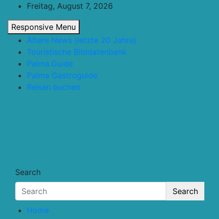
Skip
Freitag, August 7, 2026
to
Responsive Menu
content
Ältere News (letzte 20 Jahre)
Touristische Bilddatenbank
Palma.Guide
Palma Gastroguide
Reisen buchen
Touristik.Tips
… für deine Reiseplanung
Search
Search
Home