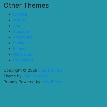
Other Themes
Envince
eStore
Ample
Spacious
Accelerate
Radiate
Esteem
Himalayas
ColorNews
Copyright © 2026
Touristik.Tips
Theme by:
Theme Horse
Proudly Powered by:
WordPress