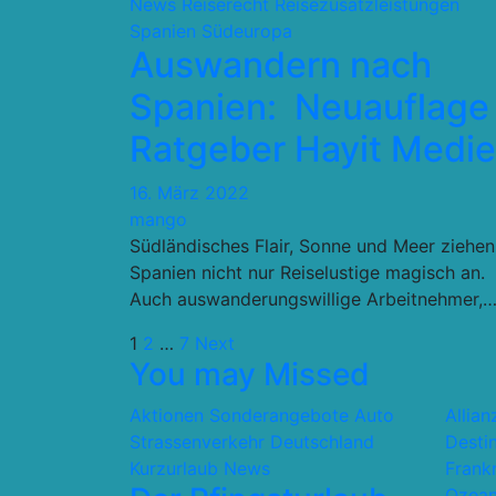
News
Reiserecht
Reisezusatzleistungen
Spanien
Südeuropa
Auswandern nach
Spanien: Neuauflage
Ratgeber Hayit Medi
16. März 2022
mango
Südländisches Flair, Sonne und Meer ziehen
Spanien nicht nur Reiselustige magisch an.
Auch auswanderungswillige Arbeitnehmer,
Seitennummerierung
1
2
…
7
Next
You may Missed
der
Aktionen Sonderangebote
Auto
Allia
Beiträge
Strassenverkehr
Deutschland
Desti
Kurzurlaub
News
Frank
Ozean