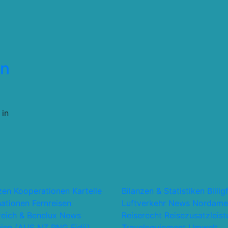
en
 in
…
nzen Kooperationen Kartelle
Bilanzen & Statistiken
Billig
nationen
Fernreisen
Luftverkehr
News
Nordame
reich & Benelux
News
Reiserecht
Reisezusatzleis
ien (AUS NZ PNG Fidji)
Travelequipment
Umwelt