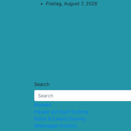
Skip
Freitag, August 7, 2026
to
content
Touristik.Tips
… für deine Reiseplanung
Search
Kontakt
Häuser auf Kopf Dummy
Kultur & Events Dummy
Mietwagen Dummy