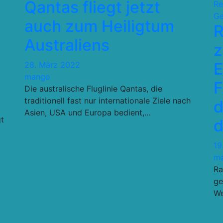
Qantas fliegt jetzt
Re
Ge
auch zum Heiligtum
R
Australiens
z
E
28. März 2022
mango
F
Die australische Fluglinie Qantas, die
traditionell fast nur internationale Ziele nach
d
Asien, USA und Europa bedient,…
t
d
19
m
Ra
ge
We