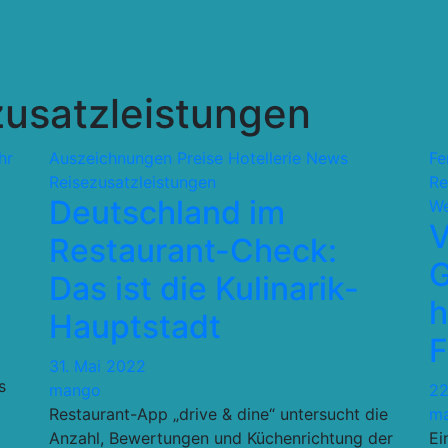
zusatzleistungen
hr
Auszeichnungen Preise
Hotellerie
News
Fe
Reisezusatzleistungen
Re
Deutschland im
We
V
Restaurant-Check:
G
Das ist die Kulinarik-
h
Hauptstadt
F
31. Mai 2022
s
mango
22
Restaurant-App „drive & dine“ untersucht die
m
Anzahl, Bewertungen und Küchenrichtung der
Ei