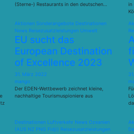
(Sterne-) Restaurants in den deutschen…
in
Kö
Aktionen Sonderangebote
Destinationen
Ak
News
Reisezusatzleistungen
Umwelt
Re
EU sucht das
A
European Destination
f
of Excellence 2023
W
31. März 2022
31
mango
m
Der EDEN-Wettbewerb zeichnet kleine,
Fü
e
nachhaltige Tourismuspioniere aus
Lö
tz
da
Destinationen
Luftverkehr
News
Ozeanien
Ak
(AUS NZ PNG Fidji)
Reisezusatzleistungen
De