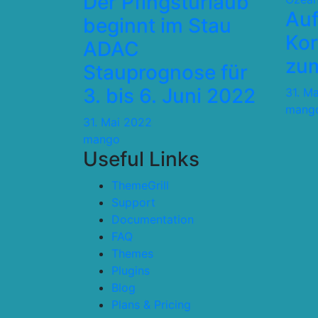
Der Pfingsturlaub
Auf
beginnt im Stau
Kor
ADAC
zum
Stauprognose für
3. bis 6. Juni 2022
31. M
mang
31. Mai 2022
mango
Useful Links
ThemeGrill
Support
Documentation
FAQ
Themes
Plugins
Blog
Plans & Pricing