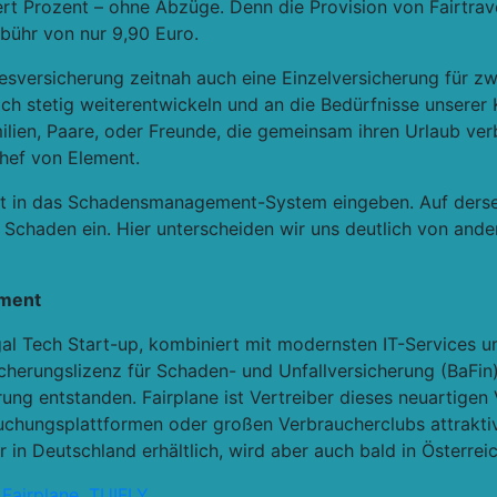
rt Prozent – ohne Abzüge. Denn die Provision von Fairtrave
bühr von nur 9,90 Euro.
resversicherung zeitnah auch eine Einzelversicherung für zw
ch stetig weiterentwickeln und an die Bedürfnisse unsere
ilien, Paare, oder Freunde, die gemeinsam ihren Urlaub ver
chef von Element.
t in das Schadensmanagement-System eingeben. Auf dersel
 Schaden ein. Hier unterscheiden wir uns deutlich von and
ement
l Tech Start-up, kombiniert mit modernsten IT-Services un
icherungslizenz für Schaden- und Unfallversicherung (BaFin
erung entstanden. Fairplane ist Vertreiber dieses neuartige
Buchungsplattformen oder großen Verbraucherclubs attrakti
r in Deutschland erhältlich, wird aber auch bald in Österreich
,
Fairplane
,
TUIFLY