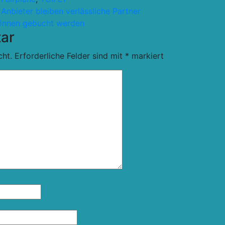
Anbieter bleiben verlässliche Partner
önnen gebucht werden
ar
cht.
Erforderliche Felder sind mit
*
markiert