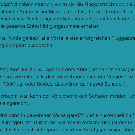
rfolgsfall zahlen müssen, wenn sie ein Fluggastrechteportal
ahlreiche Anbieter am Markt zu finden, die durchschnittlich
rschwerte Kündigungsmöglichkeiten eingebaut sind, die d
 die gesamte Entschädigungssumme erhalten.
erte Kunde genießt alle Vorteile des erfolgreichen Fluggastr
ng komplett ausbezahlt.
es Angebot: Bis zu 14 Tage vor dem Abflug kann der Passagier
90 Euro versichern. In diesem Zeitraum kann der Versichert
er Rückflug, oder Beides, das wären dann zwei Schäden).
 überbucht war, kann der Versicherte den Schaden melden. 
e eingereicht.
rd dann in gewohnter Weise geprüft und ein eventuell zu f
 durchgeführt. Durch die FairTravel-Versicherung ist der Ku
e des Fluggastrechteportals und die Erfolgsprovision übern