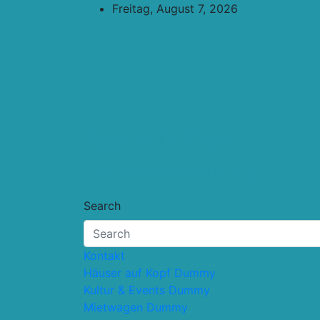
Skip
Freitag, August 7, 2026
to
content
Touristik.Tips
… für deine Reiseplanung
Search
Kontakt
Häuser auf Kopf Dummy
Kultur & Events Dummy
Mietwagen Dummy