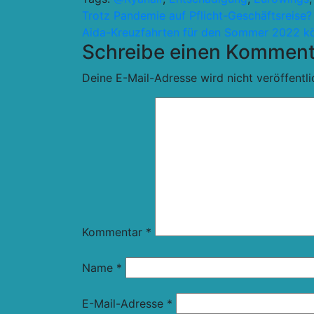
Beitragsnavigation
Trotz Pandemie auf Pflicht-Geschäftsreise? 
Aida-Kreuzfahrten für den Sommer 2022 k
Schreibe einen Komment
Deine E-Mail-Adresse wird nicht veröffentli
Kommentar
*
Name
*
E-Mail-Adresse
*