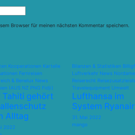
esem Browser für meinen nächsten Kommentar speichern.
nzen Kooperationen Kartelle
Bilanzen & Statistiken
Billig
nationen
Fernreisen
Luftverkehr
News
Nordame
reich & Benelux
News
Reiserecht
Reisezusatzleis
ien (AUS NZ PNG Fidji)
Travelequipment
Umwelt
 Tahiti gehört
Lufthansa im
allenschutz
System Ryanair
 Alltag
31. Mai 2022
mango
ai 2022
o