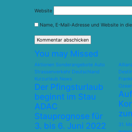
Website
Name, E-Mail-Adresse und Website in di
You may Missed
Aktionen Sonderangebote
Auto
Allia
Strassenverkehr
Deutschland
Desti
Kurzurlaub
News
Frank
Der Pfingsturlaub
Ozean
Auf
beginnt im Stau
Kor
ADAC
zum
Stauprognose für
3. bis 6. Juni 2022
31. M
mang