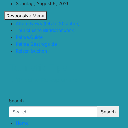
Skip
Sonntag, August 9, 2026
to
Responsive Menu
content
Ältere News (letzte 20 Jahre)
Touristische Bilddatenbank
Palma.Guide
Palma Gastroguide
Reisen buchen
Touristik.Tips
… für deine Reiseplanung
Search
Search
Home