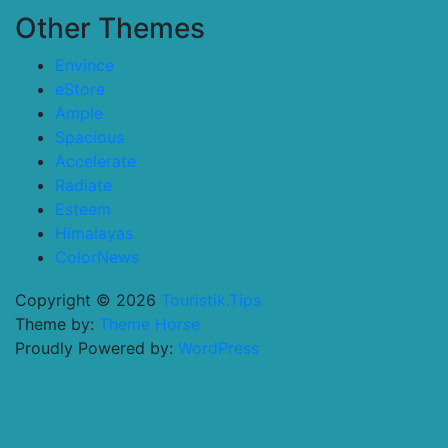
Other Themes
Envince
eStore
Ample
Spacious
Accelerate
Radiate
Esteem
Himalayas
ColorNews
Copyright © 2026
Touristik.Tips
Theme by:
Theme Horse
Proudly Powered by:
WordPress