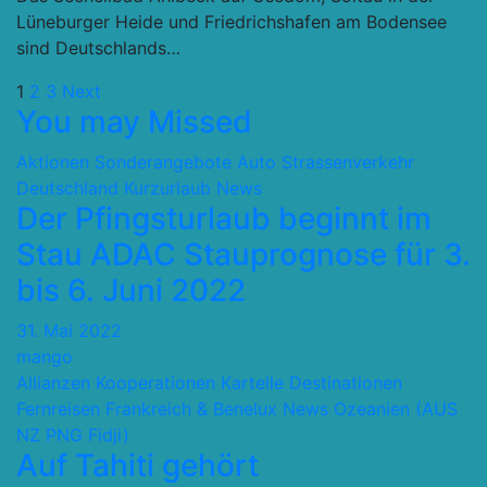
Lüneburger Heide und Friedrichshafen am Bodensee
sind Deutschlands…
Seitennummerierung
1
2
3
Next
You may Missed
der
Aktionen Sonderangebote
Auto Strassenverkehr
Beiträge
Deutschland
Kurzurlaub
News
Der Pfingsturlaub beginnt im
Stau ADAC Stauprognose für 3.
bis 6. Juni 2022
31. Mai 2022
mango
Allianzen Kooperationen Kartelle
Destinationen
Fernreisen
Frankreich & Benelux
News
Ozeanien (AUS
NZ PNG Fidji)
Auf Tahiti gehört