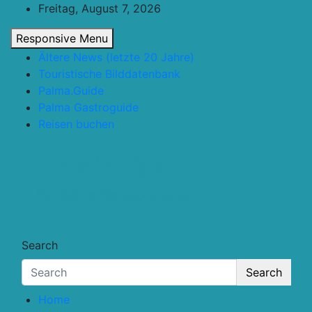
Skip
Freitag, August 7, 2026
to
Responsive Menu
content
Ältere News (letzte 20 Jahre)
Touristische Bilddatenbank
Palma.Guide
Palma Gastroguide
Reisen buchen
Touristik.Tips
… für deine Reiseplanung
Search
Search
Home