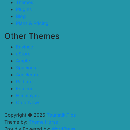
Themes
Plugins
Blog
Plans & Pricing
Other Themes
Envince
eStore
Ample
Spacious
Accelerate
Radiate
Esteem
Himalayas
ColorNews
Copyright © 2026
Touristik.Tips
Theme by:
Theme Horse
Proudly Powered by:
WordPress