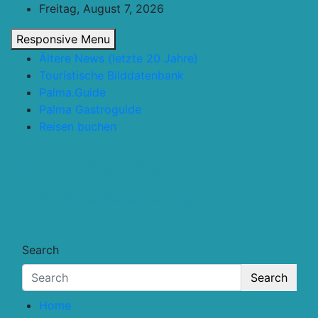
Skip
Freitag, August 7, 2026
to
Responsive Menu
content
Ältere News (letzte 20 Jahre)
Touristische Bilddatenbank
Palma.Guide
Palma Gastroguide
Reisen buchen
Touristik.Tips
… für deine Reiseplanung
Search
Search
Home