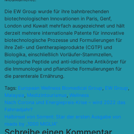
Die EW Group wurde für ihre bahnbrechenden
biotechnologischen Innovationen in Paris, Genf,
London und Kuwait mehrfach ausgezeichnet und hält
derzeit mehrere internationale Patente für innovative
biotechnologische Prozesse und Formulierungen für
ihre Zell- und Gentherapieprodukte (CGTP) und
Biologika, einschließlich Vorläufer-Stammzellen,
biologische Peptide und anti-idiotische Antikörper für
die Immunologie und pflanzliche Formulierungen für
die parenterale Ernährung.
Tags:
European Wellness Biomedical Group
,
EW Group
,
Malaysia
,
Medizintourismus
,
Wellness
Beitragsnavigation
Nach Corona und Energiepreis-Krise – wird 2022 das
Fahrradjahr?
Halbinsel von Sorrent: Star der ersten Ausgabe von
roads by „1000 MIGLIA“
Schreibe einen Kommentar