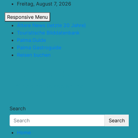
Skip
Freitag, August 7, 2026
to
Responsive Menu
content
Ältere News (letzte 20 Jahre)
Touristische Bilddatenbank
Palma.Guide
Palma Gastroguide
Reisen buchen
Touristik.Tips
… für deine Reiseplanung
Search
Search
Home