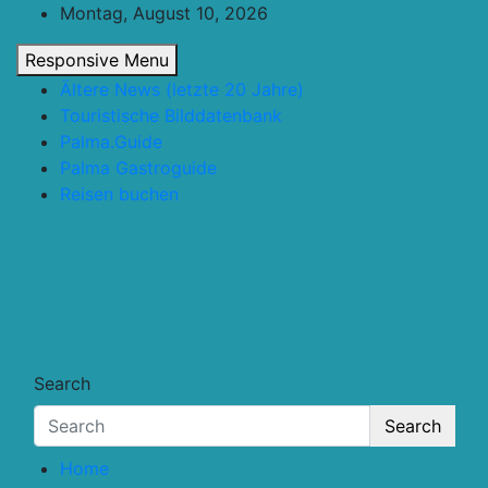
Skip
Montag, August 10, 2026
to
Responsive Menu
content
Ältere News (letzte 20 Jahre)
Touristische Bilddatenbank
Palma.Guide
Palma Gastroguide
Reisen buchen
Touristik.Tips
… für deine Reiseplanung
Search
Search
Home