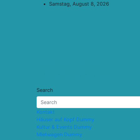
Skip
Samstag, August 8, 2026
to
content
Touristik.Tips
… für deine Reiseplanung
Search
Kontakt
Häuser auf Kopf Dummy
Kultur & Events Dummy
Mietwagen Dummy