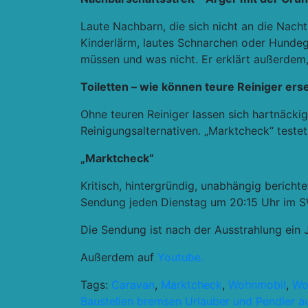
Laute Nachbarn, die sich nicht an die Nach
Kinderlärm, lautes Schnarchen oder Hundeg
müssen und was nicht. Er erklärt außerdem,
Toiletten – wie können teure Reiniger er
Ohne teuren Reiniger lassen sich hartnäckig
Reinigungsalternativen. „Marktcheck“ teste
„Marktcheck“
Kritisch, hintergründig, unabhängig beric
Sendung jeden Dienstag um 20:15 Uhr im S
Die Sendung ist nach der Ausstrahlung ein 
Außerdem auf
Youtube.
Tags:
Caravan
,
Marktcheck
,
Wohnmobil
,
Wo
Beitragsnavigation
Baustellen bremsen Urlauber und Pendler a