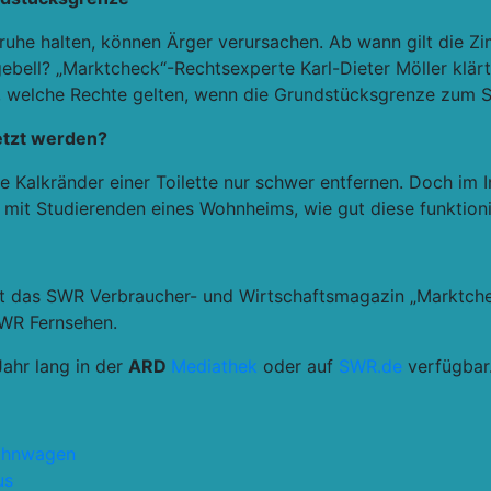
truhe halten, können Ärger verursachen. Ab wann gilt die 
ebell? „Marktcheck“-Rechtsexperte Karl-Dieter Möller klär
 welche Rechte gelten, wenn die Grundstücksgrenze zum Str
setzt werden?
e Kalkränder einer Toilette nur schwer entfernen. Doch im I
t mit Studierenden eines Wohnheims, wie gut diese funktioni
htet das SWR Verbraucher- und Wirtschaftsmagazin „Marktch
WR Fernsehen.
Jahr lang in der
ARD
Mediathek
oder auf
SWR.de
verfügbar
hnwagen
us