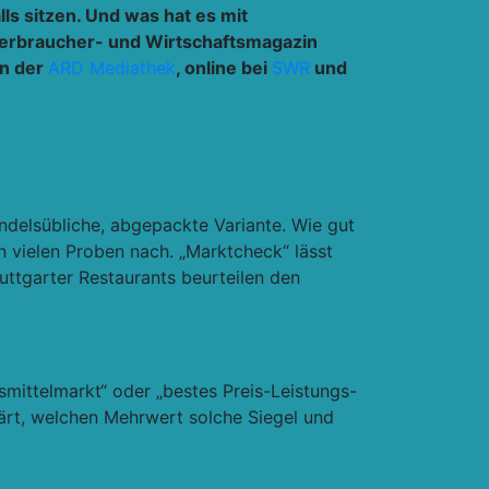
s sitzen. Und was hat es mit
Verbraucher- und Wirtschaftsmagazin
in der
ARD Mediathek
, online bei
SWR
und
ndelsübliche, abgepackte Variante. Wie gut
n vielen Proben nach. „Marktcheck“ lässt
ttgarter Restaurants beurteilen den
ittelmarkt“ oder „bestes Preis-Leistungs-
lärt, welchen Mehrwert solche Siegel und