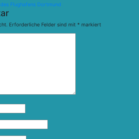
n des Flughafens Dortmund
ar
cht.
Erforderliche Felder sind mit
*
markiert