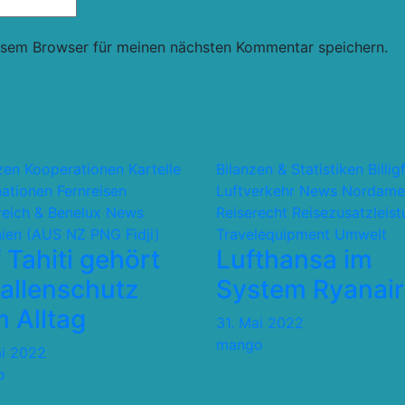
esem Browser für meinen nächsten Kommentar speichern.
nzen Kooperationen Kartelle
Bilanzen & Statistiken
Billig
nationen
Fernreisen
Luftverkehr
News
Nordame
reich & Benelux
News
Reiserecht
Reisezusatzleis
ien (AUS NZ PNG Fidji)
Travelequipment
Umwelt
 Tahiti gehört
Lufthansa im
allenschutz
System Ryanair
 Alltag
31. Mai 2022
mango
ai 2022
o