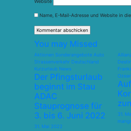
Website
Name, E-Mail-Adresse und Website in di
You may Missed
Aktionen Sonderangebote
Auto
Allia
Strassenverkehr
Deutschland
Desti
Kurzurlaub
News
Frank
Der Pfingsturlaub
Ozean
Auf
beginnt im Stau
Kor
ADAC
zum
Stauprognose für
3. bis 6. Juni 2022
31. M
mang
31. Mai 2022