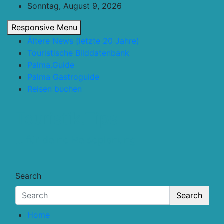
Skip
Sonntag, August 9, 2026
to
Responsive Menu
content
Ältere News (letzte 20 Jahre)
Touristische Bilddatenbank
Palma.Guide
Palma Gastroguide
Reisen buchen
Touristik.Tips
… für deine Reiseplanung
Search
Search
Home