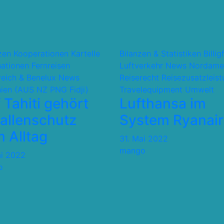
nzen Kooperationen Kartelle
Bilanzen & Statistiken
Billig
nationen
Fernreisen
Luftverkehr
News
Nordame
reich & Benelux
News
Reiserecht
Reisezusatzleis
ien (AUS NZ PNG Fidji)
Travelequipment
Umwelt
 Tahiti gehört
Lufthansa im
allenschutz
System Ryanair
 Alltag
31. Mai 2022
mango
ai 2022
o