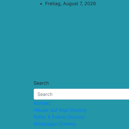
Skip
Freitag, August 7, 2026
to
content
Touristik.Tips
… für deine Reiseplanung
Search
Kontakt
Häuser auf Kopf Dummy
Kultur & Events Dummy
Mietwagen Dummy