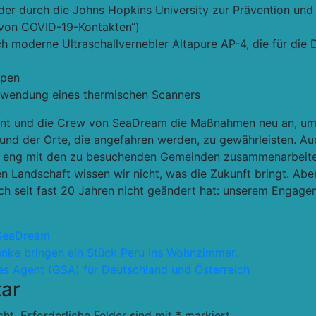
er durch die Johns Hopkins University zur Prävention und K
g von COVID-19-Kontakten“)
ch moderne Ultraschallvernebler Altapure AP-4, die für die
mpen
rwendung eines thermischen Scanners
t und die Crew von SeaDream die Maßnahmen neu an, um da
 und der Orte, die angefahren werden, zu gewährleisten. A
en, eng mit den zu besuchenden Gemeinden zusammenarbeit
n Landschaft wissen wir nicht, was die Zukunft bringt. Aber
h seit fast 20 Jahren nicht geändert hat: unserem Engageme
SeaDream
enke bringen ein Stück Peru ins Wohnzimmer.
es Agent (GSA) für Deutschland und Österreich
ar
cht.
Erforderliche Felder sind mit
*
markiert