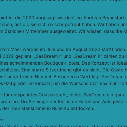
bieten, die 2020 abgesagt wurden“, so Andreas Brynestad a
önnen, auf die sie sich so sehr gefreut haben. Wir haben u
m östlichen Mittelmeer ausgeweitet. Wir wissen, dass die M
zen Meer werden im Juni und im August 2022 stattfinden. D
ai 2022 geplant. „SeaDream I“ und „SeaDream II“ zählen zu 
ines schwimmenden Boutique-Hotels. Das Konzept ist ideal 
 schätzen. Eine starre Sitzordnung gibt es nicht. Die Gäste
eck unter freiem Himmel. Besonderen Wert legt SeaDream au
ew-Mitglieder im Einsatz, um die Wünsche der maximal 112 G
r für entspanntes Cruisen steht, bietet SeaDream ein ganz 
durch ihre Größe einige der kleinsten Häfen und Anlegestel
s der Touristenströme in Ruhe zu entdecken.
n:
sel Santorini, im Ägäischen Meer gelegen, ist ein sehr attr