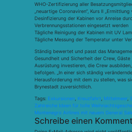
WHO-Zertifizierung aller Besatzungsmitglied
„neuartige Coronaviren“, Kurs II „Ermittlun
Desinfizierung der Kabinen vor Anreise dur
Verbrennungsstationen eingesetzt werden
Tägliche Reinigung der Kabinen mit UV La
Tägliche Messung der Temperatur unter Ve
Ständig bewertet und passt das Managemen
Gesundheit und Sicherheit der Crew, Gäste
Ausrüstung investieren, die Crew ausbild
befolgen. „In einer sich ständig verändernde
Herausforderung mit dem zu stellen, was sic
Brynestadt zuversichtlich.
Tags:
Exkursionen
,
Kreuzfahrt
,
Mittelmeer
,
Beitragsnavigation
Zahlreiche Ideen für tolle Weihnachtsgesch
Montenegro Airlines mit neuem General Sal
Schreibe einen Komment
Deine E-Mail-Adresse wird nicht veröffentli