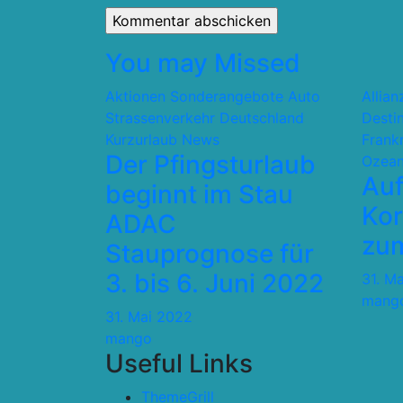
You may Missed
Aktionen Sonderangebote
Auto
Allia
Strassenverkehr
Deutschland
Desti
Kurzurlaub
News
Frank
Der Pfingsturlaub
Ozean
Auf
beginnt im Stau
Kor
ADAC
zum
Stauprognose für
3. bis 6. Juni 2022
31. M
mang
31. Mai 2022
mango
Useful Links
ThemeGrill