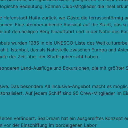
logische Bedeutung, können Club-Mitglieder die Insel erk
ge Hafenstadt Haifa zurück, wo Gäste die terrassenförmig 
nnen. Eine atemberaubende Aussicht auf die Stadt, das s
 auf den heiligen Berg hinauffährt und in der Nähe des Karm
tanbuls wurden 1985 in die UNESCO-Liste des Weltkulturer
hlt. Istanbul, das als Nahtstelle zwischen Europa und Asien 
Laufe der Zeit über der Stadt geherrscht haben.
sonderen Land-Ausflüge und Exkursionen, die mit größter S
usive. Das besondere All Inclusive-Angebot macht es mögli
rsonalisiert. Auf jedem Schiff sind 95 Crew-Mitglieder im 
n Zeiten verändert. SeaDream hat ein ausgereiftes Konzept
 vor der Einschiffung im bordeigenen Labor