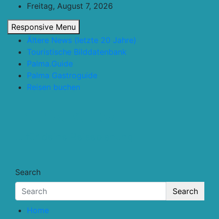
Skip
Freitag, August 7, 2026
to
Responsive Menu
content
Ältere News (letzte 20 Jahre)
Touristische Bilddatenbank
Palma.Guide
Palma Gastroguide
Reisen buchen
Touristik.Tips
… für deine Reiseplanung
Search
Search
Home