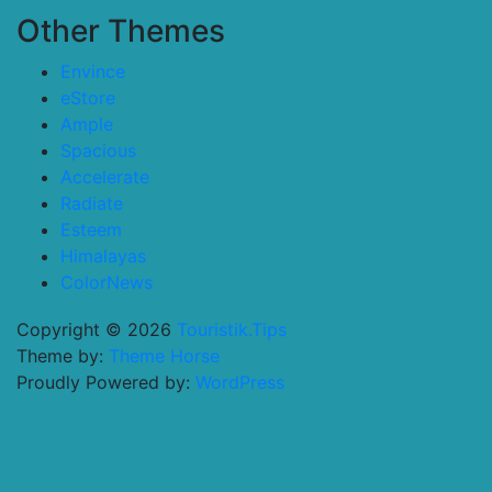
Other Themes
Envince
eStore
Ample
Spacious
Accelerate
Radiate
Esteem
Himalayas
ColorNews
Copyright © 2026
Touristik.Tips
Theme by:
Theme Horse
Proudly Powered by:
WordPress