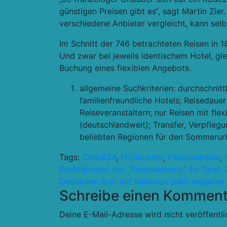
günstigen Preisen gibt es“
, sagt Martin Zier
verschiedene Anbieter vergleicht, kann sel
Im Schnitt der 746 betrachteten Reisen in 1
Und zwar bei jeweils identischem Hotel, g
Buchung eines flexiblen Angebots.
allgemeine Suchkriterien: durchschnit
familienfreundliche Hotels; Reisedaue
Reiseveranstaltern; nur Reisen mit fl
(deutschlandweit); Transfer, Verpfleg
beliebten Regionen für den Sommerur
Tags:
Check24
,
Frühbucher
,
Pauschalreise
,
Beitragsnavigation
Rechtsfolgen der „Reisewarnung“ für Tirol: 
Deutscher Arzt auf Mallorca stellt negativ
Schreibe einen Komment
Deine E-Mail-Adresse wird nicht veröffentli