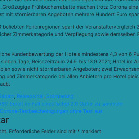
.
„Großzügige Frühbucherrabatte machen trotz Corona eine z
bst mit stornierbaren Angeboten mehrere Hundert Euro spar
8 beliebten Ferienregionen spart der Veranstaltervergleich 
leicher Zimmerkategorie und Verpflegung sowie demselben 
tliche Kundenbewertung der Hotels mindestens 4,3 von 6 Pun
r sieben Tage, Reisezeitraum 24.6. bis 13.9.2021; Hotel im 
exiblen sowie nicht stornierbaren Angeboten; zwei Erwachsen
ung und Zimmerkategorie bei allen Anbietern pro Hotel gleic
laub.
Rabatt
,
Reiseportal
,
Stornierung
VSV bereit im Fall eines Ischgl 2.0 Opfer zu sammeln
e Corona-Testbescheinigungen ohne Test aus
ar
cht.
Erforderliche Felder sind mit
*
markiert