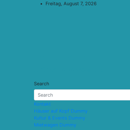
Skip
Freitag, August 7, 2026
to
content
Touristik.Tips
… für deine Reiseplanung
Search
Kontakt
Häuser auf Kopf Dummy
Kultur & Events Dummy
Mietwagen Dummy