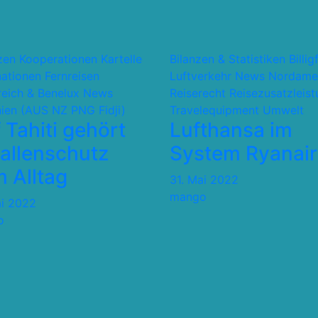
nzen Kooperationen Kartelle
Bilanzen & Statistiken
Billig
nationen
Fernreisen
Luftverkehr
News
Nordame
reich & Benelux
News
Reiserecht
Reisezusatzleis
ien (AUS NZ PNG Fidji)
Travelequipment
Umwelt
 Tahiti gehört
Lufthansa im
allenschutz
System Ryanair
 Alltag
31. Mai 2022
mango
ai 2022
o