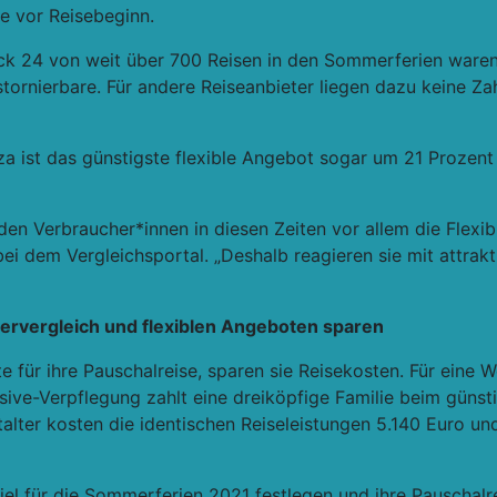
e vor Reisebeginn.
ck 24 von weit über 700 Reisen in den Sommerferien waren
stornierbare. Für andere Reiseanbieter liegen dazu keine Zah
biza ist das günstigste flexible Angebot sogar um 21 Prozent
en Verbraucher*innen in diesen Zeiten vor allem die Flexibil
 bei dem Vergleichsportal.
„Deshalb reagieren sie mit attrak
ervergleich und flexiblen Angeboten sparen
 für ihre Pauschalreise, sparen sie Reisekosten. Für eine 
usive-Verpflegung zahlt eine dreiköpfige Familie beim günsti
ter kosten die identischen Reiseleistungen 5.140 Euro und i
eziel für die Sommerferien 2021 festlegen und ihre Pauscha