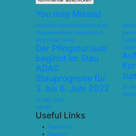
You may Missed
Aktionen Sonderangebote
Auto
Allia
Strassenverkehr
Deutschland
Desti
Kurzurlaub
News
Frank
Der Pfingsturlaub
Ozean
Auf
beginnt im Stau
Kor
ADAC
zum
Stauprognose für
3. bis 6. Juni 2022
31. M
mang
31. Mai 2022
mango
Useful Links
ThemeGrill
Support