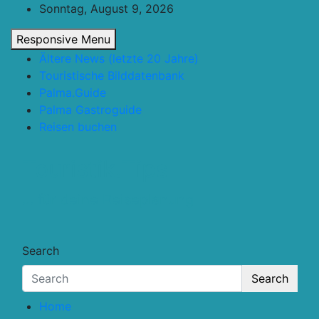
Skip
Sonntag, August 9, 2026
to
Responsive Menu
content
Ältere News (letzte 20 Jahre)
Touristische Bilddatenbank
Palma.Guide
Palma Gastroguide
Reisen buchen
Touristik.Tips
… für deine Reiseplanung
Search
Search
Home