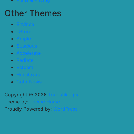
Plans & Pricing
Other Themes
Envince
eStore
Ample
Spacious
Accelerate
Radiate
Esteem
Himalayas
ColorNews
Copyright © 2026
Touristik.Tips
Theme by:
Theme Horse
Proudly Powered by:
WordPress