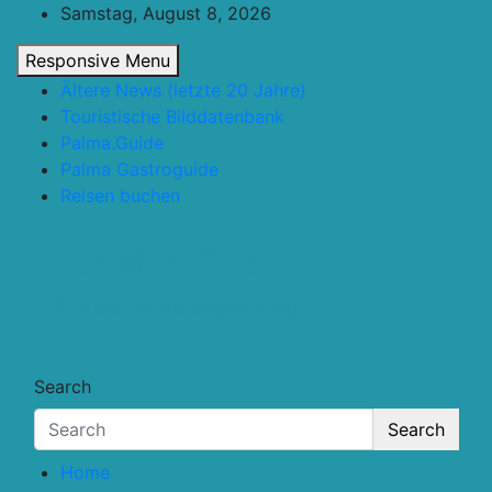
Skip
Samstag, August 8, 2026
to
Responsive Menu
content
Ältere News (letzte 20 Jahre)
Touristische Bilddatenbank
Palma.Guide
Palma Gastroguide
Reisen buchen
Touristik.Tips
… für deine Reiseplanung
Search
Search
Home