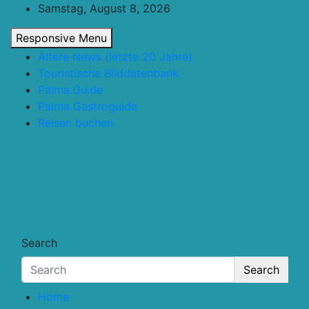
Skip
Samstag, August 8, 2026
to
Responsive Menu
content
Ältere News (letzte 20 Jahre)
Touristische Bilddatenbank
Palma.Guide
Palma Gastroguide
Reisen buchen
Touristik.Tips
… für deine Reiseplanung
Search
Search
Home