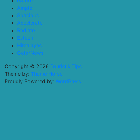
eStore
Ample
Spacious
Accelerate
Radiate
Esteem
Himalayas
ColorNews
Copyright © 2026
Touristik.Tips
Theme by:
Theme Horse
Proudly Powered by:
WordPress