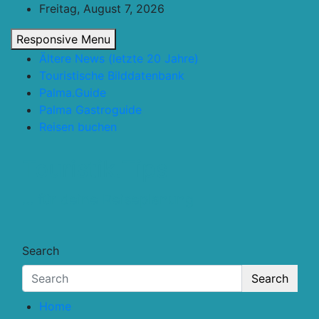
Skip
Freitag, August 7, 2026
to
Responsive Menu
content
Ältere News (letzte 20 Jahre)
Touristische Bilddatenbank
Palma.Guide
Palma Gastroguide
Reisen buchen
Touristik.Tips
… für deine Reiseplanung
Search
Search
Home