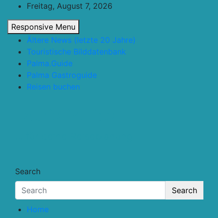
Skip
Freitag, August 7, 2026
to
Responsive Menu
content
Ältere News (letzte 20 Jahre)
Touristische Bilddatenbank
Palma.Guide
Palma Gastroguide
Reisen buchen
Touristik.Tips
… für deine Reiseplanung
Search
Search
Home