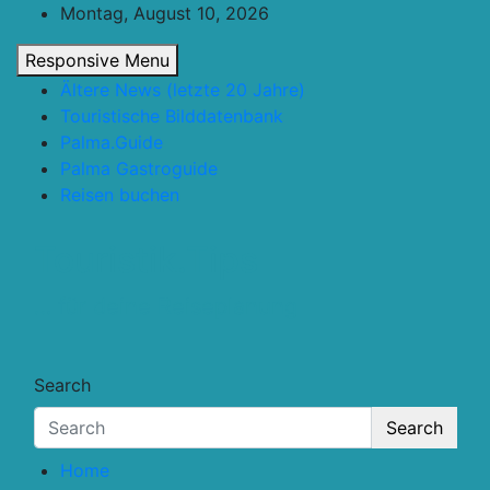
Skip
Montag, August 10, 2026
to
Responsive Menu
content
Ältere News (letzte 20 Jahre)
Touristische Bilddatenbank
Palma.Guide
Palma Gastroguide
Reisen buchen
Touristik.Tips
… für deine Reiseplanung
Search
Search
Home