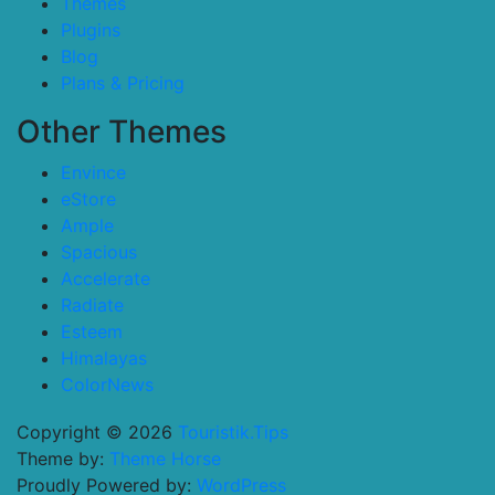
Themes
Plugins
Blog
Plans & Pricing
Other Themes
Envince
eStore
Ample
Spacious
Accelerate
Radiate
Esteem
Himalayas
ColorNews
Copyright © 2026
Touristik.Tips
Theme by:
Theme Horse
Proudly Powered by:
WordPress