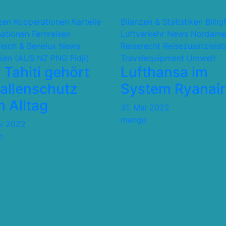
nzen Kooperationen Kartelle
Bilanzen & Statistiken
Billig
nationen
Fernreisen
Luftverkehr
News
Nordame
reich & Benelux
News
Reiserecht
Reisezusatzleis
ien (AUS NZ PNG Fidji)
Travelequipment
Umwelt
 Tahiti gehört
Lufthansa im
allenschutz
System Ryanair
 Alltag
31. Mai 2022
mango
ai 2022
o