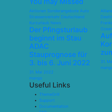
You may Missed
Aktionen Sonderangebote
Auto
Allia
Strassenverkehr
Deutschland
Desti
Kurzurlaub
News
Frank
Der Pfingsturlaub
Ozean
Auf
beginnt im Stau
Kor
ADAC
zum
Stauprognose für
3. bis 6. Juni 2022
31. M
mang
31. Mai 2022
mango
Useful Links
ThemeGrill
Support
Documentation