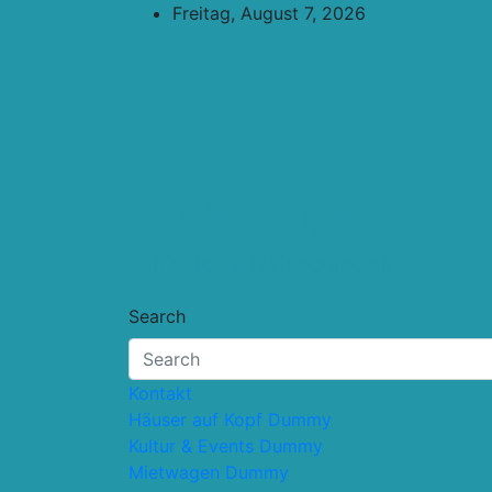
Skip
Freitag, August 7, 2026
to
content
Touristik.Tips
… für deine Reiseplanung
Search
Kontakt
Häuser auf Kopf Dummy
Kultur & Events Dummy
Mietwagen Dummy