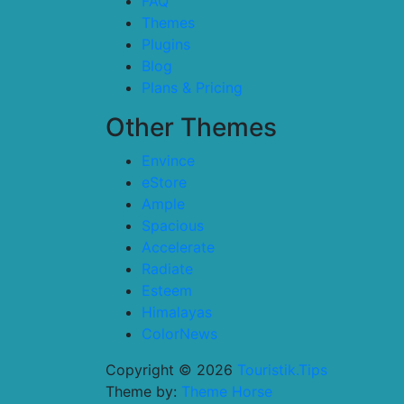
FAQ
Themes
Plugins
Blog
Plans & Pricing
Other Themes
Envince
eStore
Ample
Spacious
Accelerate
Radiate
Esteem
Himalayas
ColorNews
Copyright © 2026
Touristik.Tips
Theme by:
Theme Horse