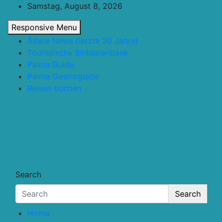
Skip
Samstag, August 8, 2026
to
Responsive Menu
content
Ältere News (letzte 20 Jahre)
Touristische Bilddatenbank
Palma.Guide
Palma Gastroguide
Reisen buchen
Touristik.Tips
… für deine Reiseplanung
Search
Search
Home