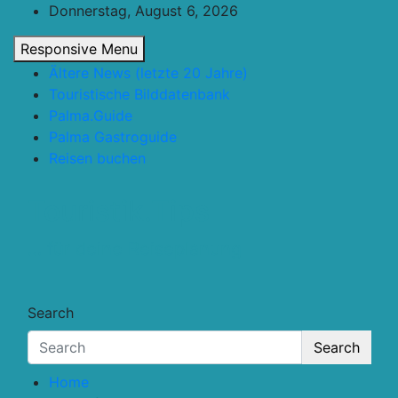
Skip
Donnerstag, August 6, 2026
to
Responsive Menu
content
Ältere News (letzte 20 Jahre)
Touristische Bilddatenbank
Palma.Guide
Palma Gastroguide
Reisen buchen
Touristik.Tips
… für deine Reiseplanung
Search
Search
Home