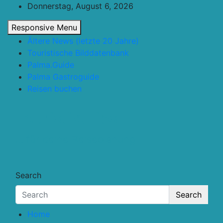
Skip
Donnerstag, August 6, 2026
to
Responsive Menu
content
Ältere News (letzte 20 Jahre)
Touristische Bilddatenbank
Palma.Guide
Palma Gastroguide
Reisen buchen
Touristik.Tips
… für deine Reiseplanung
Search
Search
Home