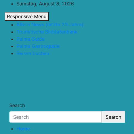
Skip
Samstag, August 8, 2026
to
Responsive Menu
content
Ältere News (letzte 20 Jahre)
Touristische Bilddatenbank
Palma.Guide
Palma Gastroguide
Reisen buchen
Touristik.Tips
… für deine Reiseplanung
Search
Search
Home