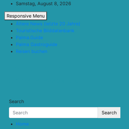
Skip
Samstag, August 8, 2026
to
Responsive Menu
content
Ältere News (letzte 20 Jahre)
Touristische Bilddatenbank
Palma.Guide
Palma Gastroguide
Reisen buchen
Touristik.Tips
… für deine Reiseplanung
Search
Search
Home