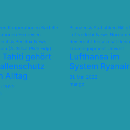
nzen Kooperationen Kartelle
Bilanzen & Statistiken
Billig
nationen
Fernreisen
Luftverkehr
News
Nordame
reich & Benelux
News
Reiserecht
Reisezusatzleis
ien (AUS NZ PNG Fidji)
Travelequipment
Umwelt
 Tahiti gehört
Lufthansa im
allenschutz
System Ryanair
 Alltag
31. Mai 2022
mango
ai 2022
o