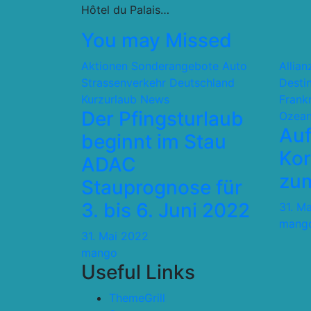
Hôtel du Palais…
You may Missed
Aktionen Sonderangebote
Auto
Allia
Strassenverkehr
Deutschland
Desti
Kurzurlaub
News
Frank
Der Pfingsturlaub
Ozean
Auf
beginnt im Stau
Kor
ADAC
zum
Stauprognose für
3. bis 6. Juni 2022
31. M
mang
31. Mai 2022
mango
Useful Links
ThemeGrill