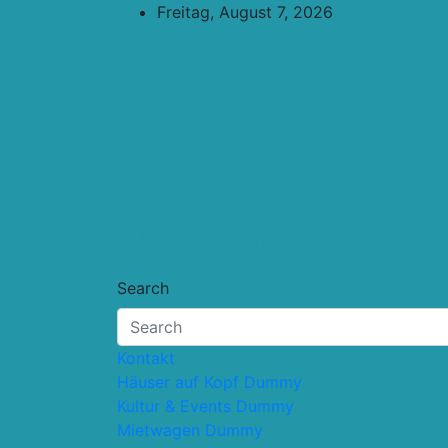
Skip
Freitag, August 7, 2026
to
content
Touristik.Tips
… für deine Reiseplanung
Search
Kontakt
Häuser auf Kopf Dummy
Kultur & Events Dummy
Mietwagen Dummy