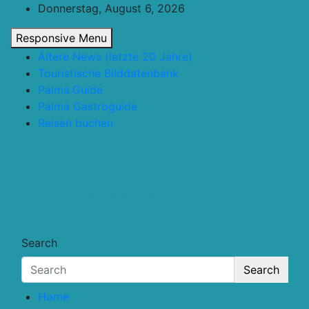
Skip
Donnerstag, August 6, 2026
to
Responsive Menu
content
Ältere News (letzte 20 Jahre)
Touristische Bilddatenbank
Palma.Guide
Palma Gastroguide
Reisen buchen
Touristik.Tips
… für deine Reiseplanung
Search
Search
Home