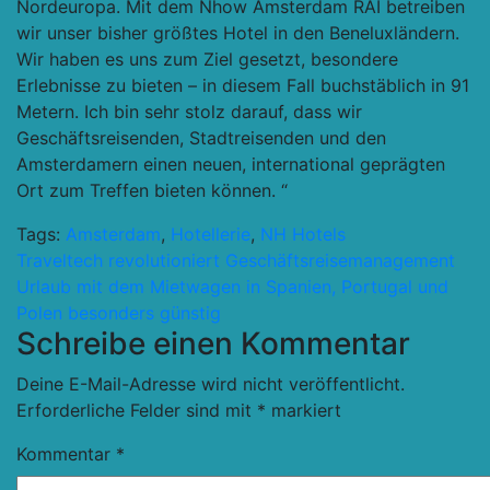
Nordeuropa. Mit dem Nhow Amsterdam RAI betreiben
wir unser bisher größtes Hotel in den Beneluxländern.
Wir haben es uns zum Ziel gesetzt, besondere
Erlebnisse zu bieten – in diesem Fall buchstäblich in 91
Metern. Ich bin sehr stolz darauf, dass wir
Geschäftsreisenden, Stadtreisenden und den
Amsterdamern einen neuen, international geprägten
Ort zum Treffen bieten können. “
Tags:
Amsterdam
,
Hotellerie
,
NH Hotels
Beitragsnavigation
Traveltech revolutioniert Geschäftsreisemanagement
Urlaub mit dem Mietwagen in Spanien, Portugal und
Polen besonders günstig
Schreibe einen Kommentar
Deine E-Mail-Adresse wird nicht veröffentlicht.
Erforderliche Felder sind mit
*
markiert
Kommentar
*