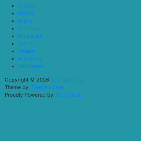
Envince
eStore
Ample
Spacious
Accelerate
Radiate
Esteem
Himalayas
ColorNews
Copyright © 2026
Touristik.Tips
Theme by:
Theme Horse
Proudly Powered by:
WordPress