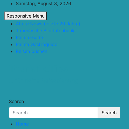
Skip
Samstag, August 8, 2026
to
Responsive Menu
content
Ältere News (letzte 20 Jahre)
Touristische Bilddatenbank
Palma.Guide
Palma Gastroguide
Reisen buchen
Touristik.Tips
… für deine Reiseplanung
Search
Search
Home