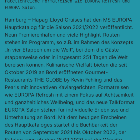
Facettenreiche Formatreisen wie EUROPA Refresh und 
EUROPA Salon.
Hamburg – Hapag-Lloyd Cruises hat den MS EUROPA
Hauptkatalog für die Saison 2021/2022 veröffentlicht.
Neun Premierenhäfen und viele Highlight-Routen
stehen im Programm, so z.B. im Rahmen des Konzepts
„In vier Etappen um die Welt“, bei dem die Gäste
etappenweise oder in insgesamt 251 Tagen die Welt
bereisen können. Kulinarische Vielfalt bieten die seit
Oktober 2019 an Bord eröffneten Gourmet-
Restaurants THE GLOBE by Kevin Fehling und das
Pearls mit innovativen Kaviargerichten. Formatreisen
wie EUROPA Refresh mit einem Fokus auf Achtsamkeit
und ganzheitliches Wellbeing, und das neue Talkformat
EUROPA Salon stehen für individuelle Erlebnisse und
Unterhaltung an Bord. Mit dem heutigen Erscheinen
des Hauptkataloges startet die Buchbarkeit der
Routen von September 2021 bis Oktober 2022, der
Katalog kann ab dem 18.02.2020 auf der Website