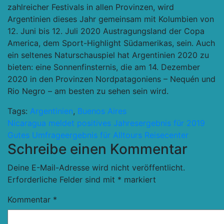
zahlreicher Festivals in allen Provinzen, wird
Argentinien dieses Jahr gemeinsam mit Kolumbien von
12. Juni bis 12. Juli 2020 Austragungsland der Copa
America, dem Sport-Highlight Südamerikas, sein. Auch
ein seltenes Naturschauspiel hat Argentinien 2020 zu
bieten: eine Sonnenfinsternis, die am 14. Dezember
2020 in den Provinzen Nordpatagoniens – Nequén und
Rio Negro – am besten zu sehen sein wird.
Tags:
Argentinien
,
Buenos Aires
Beitragsnavigation
Nicaragua meldet positives Jahresergebnis für 2019
Gutes Umfrageergebnis für Alltours Reisecenter
Schreibe einen Kommentar
Deine E-Mail-Adresse wird nicht veröffentlicht.
Erforderliche Felder sind mit
*
markiert
Kommentar
*