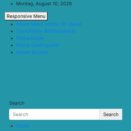
Skip
Montag, August 10, 2026
to
Responsive Menu
content
Ältere News (letzte 20 Jahre)
Touristische Bilddatenbank
Palma.Guide
Palma Gastroguide
Reisen buchen
Touristik.Tips
… für deine Reiseplanung
Search
Search
Home