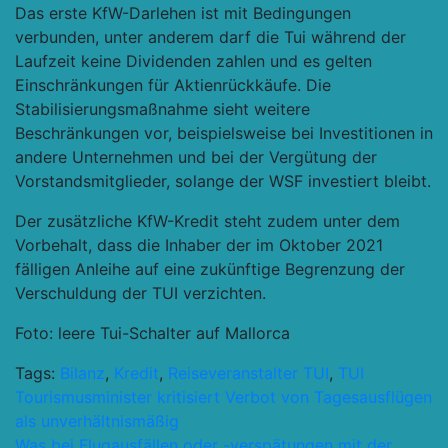
Das erste KfW-Darlehen ist mit Bedingungen
verbunden, unter anderem darf die Tui während der
Laufzeit keine Dividenden zahlen und es gelten
Einschränkungen für Aktienrückkäufe. Die
Stabilisierungsmaßnahme sieht weitere
Beschränkungen vor, beispielsweise bei Investitionen in
andere Unternehmen und bei der Vergütung der
Vorstandsmitglieder, solange der WSF investiert bleibt.
Der zusätzliche KfW-Kredit steht zudem unter dem
Vorbehalt, dass die Inhaber der im Oktober 2021
fälligen Anleihe auf eine zukünftige Begrenzung der
Verschuldung der TUI verzichten.
Foto: leere Tui-Schalter auf Mallorca
Tags:
Bilanz
,
Kredit
,
Reiseveranstalter TUI
,
TUI
Beitragsnavigation
Tourismusminister kritisiert Verbot von Tagesausflügen
als unverhältnismäßig
Was bei Flugausfällen oder -verspätungen mit der