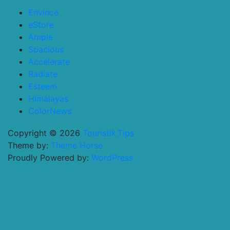
Envince
eStore
Ample
Spacious
Accelerate
Radiate
Esteem
Himalayas
ColorNews
Copyright © 2026
Touristik.Tips
Theme by:
Theme Horse
Proudly Powered by:
WordPress