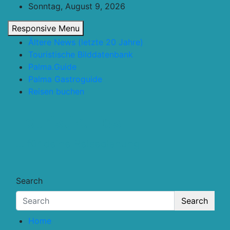
Skip
Sonntag, August 9, 2026
to
Responsive Menu
content
Ältere News (letzte 20 Jahre)
Touristische Bilddatenbank
Palma.Guide
Palma Gastroguide
Reisen buchen
Touristik.Tips
… für deine Reiseplanung
Search
Search
Home