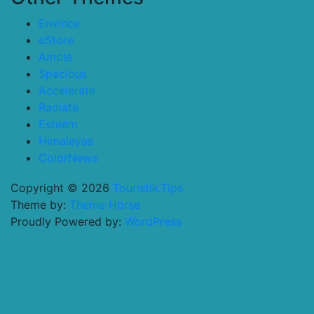
Envince
eStore
Ample
Spacious
Accelerate
Radiate
Esteem
Himalayas
ColorNews
Copyright © 2026
Touristik.Tips
Theme by:
Theme Horse
Proudly Powered by:
WordPress