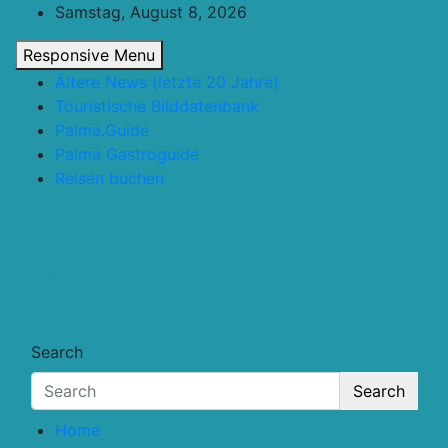
Skip
Samstag, August 8, 2026
to
Responsive Menu
content
Ältere News (letzte 20 Jahre)
Touristische Bilddatenbank
Palma.Guide
Palma Gastroguide
Reisen buchen
Touristik.Tips
… für deine Reiseplanung
Search
Search
Home