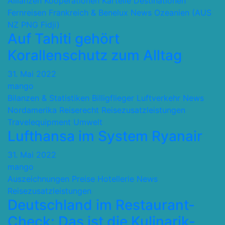
Allianzen Kooperationen Kartelle
Destinationen
Fernreisen
Frankreich & Benelux
News
Ozeanien (AUS
NZ PNG Fidji)
Auf Tahiti gehört
Korallenschutz zum Alltag
31. Mai 2022
mango
Bilanzen & Statistiken
Billigflieger
Luftverkehr
News
Nordamerika
Reiserecht
Reisezusatzleistungen
Travelequipment
Umwelt
Lufthansa im System Ryanair
31. Mai 2022
mango
Auszeichnungen Preise
Hotellerie
News
Reisezusatzleistungen
Deutschland im Restaurant-
Check: Das ist die Kulinarik-