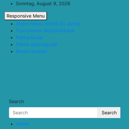
Skip
Sonntag, August 9, 2026
to
Responsive Menu
content
Ältere News (letzte 20 Jahre)
Touristische Bilddatenbank
Palma.Guide
Palma Gastroguide
Reisen buchen
Touristik.Tips
… für deine Reiseplanung
Search
Search
Home