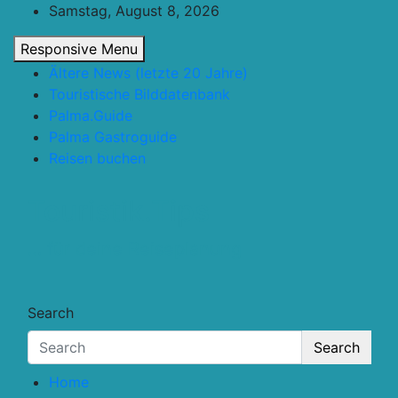
Skip
Samstag, August 8, 2026
to
Responsive Menu
content
Ältere News (letzte 20 Jahre)
Touristische Bilddatenbank
Palma.Guide
Palma Gastroguide
Reisen buchen
Touristik.Tips
… für deine Reiseplanung
Search
Search
Home