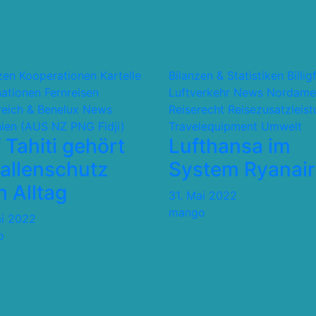
nzen Kooperationen Kartelle
Bilanzen & Statistiken
Billig
nationen
Fernreisen
Luftverkehr
News
Nordame
reich & Benelux
News
Reiserecht
Reisezusatzleis
ien (AUS NZ PNG Fidji)
Travelequipment
Umwelt
 Tahiti gehört
Lufthansa im
allenschutz
System Ryanair
 Alltag
31. Mai 2022
mango
ai 2022
o