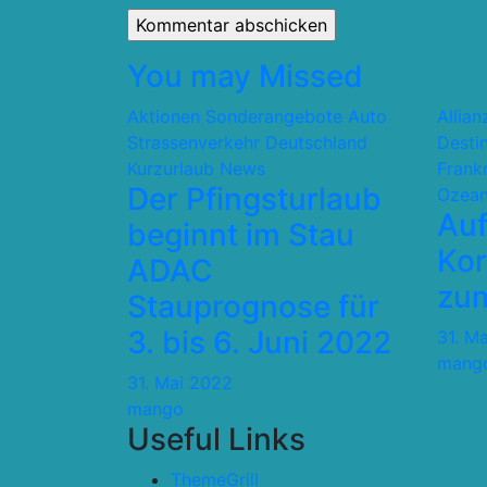
You may Missed
Aktionen Sonderangebote
Auto
Allia
Strassenverkehr
Deutschland
Desti
Kurzurlaub
News
Frank
Der Pfingsturlaub
Ozean
Auf
beginnt im Stau
Kor
ADAC
zum
Stauprognose für
3. bis 6. Juni 2022
31. M
mang
31. Mai 2022
mango
Useful Links
ThemeGrill