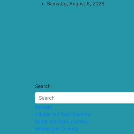
Skip
Samstag, August 8, 2026
to
content
Touristik.Tips
… für deine Reiseplanung
Search
Kontakt
Häuser auf Kopf Dummy
Kultur & Events Dummy
Mietwagen Dummy