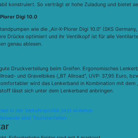
abil konstruiert. So verträgt er hohe Zuladung und bietet 
lorer Digi 10.0
tandpumpen wie die „Air-X-Plorer Digi 10.0“ (SKS Germany, 
 Drücke optimiert und ihr Ventilkopf ist für alle Ventilar
en genau ablesen.
e gute Druckverteilung beim Greifen. Ergonomisches Lenker
llroad- und Gravelbikes („BT Allroad“, UVP: 37,95 Euro, bzw
 komfortabler wird das Lenkerband in Kombination mit dem 
toff lässt sich unter dem Lenkerband anbringen.
l in der Verkehrspolitik jetzt einleiten
eisende sind Touristenfallen
ar
cht.
Erforderliche Felder sind mit
*
markiert