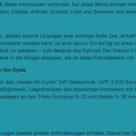
Bikes miteinander verbindet. Auf diese Weise können Hers
ku, Display, Antrieb, Schloss, Licht und Sensoren aus eine
 spielen smarte Lösungen eine wichtige Rolle. Die „Airbell
g versteckt werden kann, ist eine davon. Ein Airtag ist etw
lick zu behalten – zum Beispiel das Fahrrad. Der Standort 
skret in die Klingel einbauen, die an jeden Fahrradlenker m
s-On-Cycle
 ist das „Hands-On-Cycle“ (HP Velotechnik, UVP: 2.500 Euro
 Möglichkeit, Liegedreiräder des hessischen Herstellers mi
auslegers an den Trikes Scorpion fs 20 und Gekko fx 26 mon
tungen jeweils andere Anforderungen erfüllen. Darum hat 