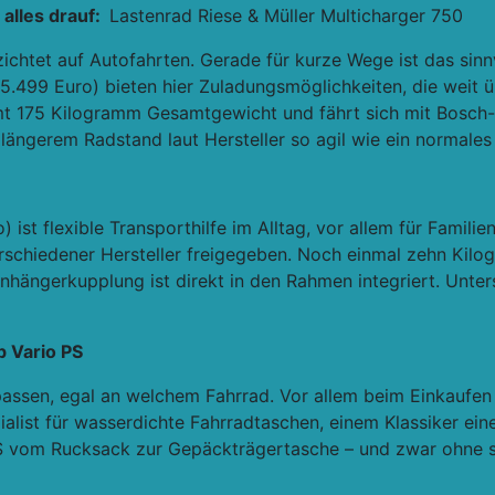
 alles drauf:
Lastenrad Riese & Müller Multicharger 750
ichtet auf Autofahrten. Gerade für kurze Wege ist das sinn
b 5.499 Euro) bieten hier Zuladungsmöglichkeiten, die weit 
amt 175 Kilogramm Gesamtgewicht und fährt sich mit Bosch
gerem Radstand laut Hersteller so agil wie ein normales 
 ist flexible Transporthilfe im Alltag, vor allem für Famili
rschiedener Hersteller freigegeben. Noch einmal zehn Ki
nhängerkupplung ist direkt in den Rahmen integriert. Unter
b Vario PS
assen, egal an welchem Fahrrad. Vor allem beim Einkaufen 
zialist für wasserdichte Fahrradtaschen, einem Klassiker ei
 PS vom Rucksack zur Gepäckträgertasche – und zwar ohne 