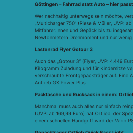
Göttingen – Fahrrad statt Auto – hier passt
Wer nachhaltig unterwegs sein möchte, verz
„Multicharger 750“ (Riese & Müller, UVP: a
Mitfahrer:innen und Gepäck bis zu insges
Newtonmetern Drehmoment und nur wenig län
Lastenrad Flyer Gotour 3
Auch das „Gotour 3“ (Flyer, UVP: 4.449 Euro)
Kilogramm Zuladung und für Kindersitze ve
verschraubte Frontgepäckträger auf. Eine A
Antrieb GX Power Plus.
Packtasche und Rucksack in einem: Ortlie
Manchmal muss auch alles nur einfach reinp
(UVP: ab 169,99 Euro) hat Ortlieb, der Spe
einem schnellen Handgriff wird der Vario
Gepäckträger Ortlieb Quick Rack Light