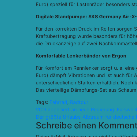
Euro) speziell für Lastenräder besonders st
Digitale Standpumpe: SKS Germany Air-X-P
Für den korrekten Druck im Reifen sorgen S
Kraftübertragung wurde besonders für höhere
die Druckanzeige auf zwei Nachkommastell
Komfortable Lenkerbänder von Ergon
Für Komfort am Rennlenker sorgt u. a. ein
Euro) dämpft Vibrationen und ist auch für A
unterschiedlichen Stärken erhältlich. Noch
Das vierteilige Dämpfungs-Set aus Schaums
Tags:
Fahrrad
,
Radtour
Beitragsnavigation
VCD appelliert an neue Regierung: Kurswechse
Der größte Urlaubs-Albtraum für deutsche R
Schreibe einen Komment
Deine E-Mail-Adresse wird nicht veröffentli