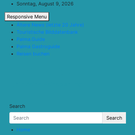
Skip
Sonntag, August 9, 2026
to
Responsive Menu
content
Ältere News (letzte 20 Jahre)
Touristische Bilddatenbank
Palma.Guide
Palma Gastroguide
Reisen buchen
Touristik.Tips
… für deine Reiseplanung
Search
Search
Home