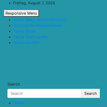
Skip
Freitag, August 7, 2026
to
Responsive Menu
content
Ältere News (letzte 20 Jahre)
Touristische Bilddatenbank
Palma.Guide
Palma Gastroguide
Reisen buchen
Touristik.Tips
… für deine Reiseplanung
Search
Search
Home