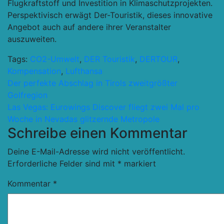
Flugkraftstoff und Investition in Klimaschutzprojekten.
Perspektivisch erwägt Der-Touristik, dieses innovative
Angebot auch auf andere ihrer Veranstalter
auszuweiten.
Tags:
CO2-Umwelt
,
DER Touristik
,
DERTOUR
,
Kompensation
,
Lufthansa
Beitragsnavigation
Der perfekte Abschlag in Tirols zweitgrößter
Golfregion
Las Vegas: Eurowings Discover fliegt zwei Mal pro
Woche in Nevadas glitzernde Metropole
Schreibe einen Kommentar
Deine E-Mail-Adresse wird nicht veröffentlicht.
Erforderliche Felder sind mit
*
markiert
Kommentar
*