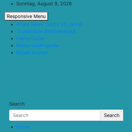
Skip
Sonntag, August 9, 2026
to
Responsive Menu
content
Ältere News (letzte 20 Jahre)
Touristische Bilddatenbank
Palma.Guide
Palma Gastroguide
Reisen buchen
Touristik.Tips
… für deine Reiseplanung
Search
Search
Home