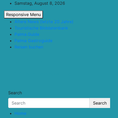
Skip
Samstag, August 8, 2026
to
Responsive Menu
content
Ältere News (letzte 20 Jahre)
Touristische Bilddatenbank
Palma.Guide
Palma Gastroguide
Reisen buchen
Touristik.Tips
… für deine Reiseplanung
Search
Search
Home