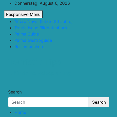
Skip
Donnerstag, August 6, 2026
to
Responsive Menu
content
Ältere News (letzte 20 Jahre)
Touristische Bilddatenbank
Palma.Guide
Palma Gastroguide
Reisen buchen
Touristik.Tips
… für deine Reiseplanung
Search
Search
Home