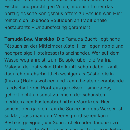
Fischer und prächtigen Villen, in denen früher das
portugiesische Königshaus öfters zu Besuch war. Hier
reihen sich luxuriöse Boutiquen an traditionelle
Restaurants – Urlaubsfeeling garantiert.
Tamuda Bay, Marokko:
Die Tamuda Bucht liegt nahe
Tétouan an der Mittelmeerküste. Hier liegen noble und
hochpreisige Hotelressorts aneinander. Wer auf dem
Wasserweg anreist, zum Beispiel über die Marina
Malaga, der hat seine Unterkunft schon dabei, zahlt
dadurch durchschnittlich weniger als Gäste, die in
(Luxus-)Hotels wohnen und kann die atemberaubende
Landschaft vom Boot aus genießen. Tamuda Bay
gehört nicht umsonst zu einem der schönsten
mediterranen Küstenabschnitten Marokkos. Hier
scheint den ganzen Tag die Sonne und das Wasser ist
so klar, dass man den Meeresgrund sehen kann.
Bestens geeignet, um Schnorcheln oder Tauchen zu
gehen. Für mehr Action kann man auch Jet Skis leihen