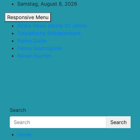
Skip
Samstag, August 8, 2026
to
Responsive Menu
content
Ältere News (letzte 20 Jahre)
Touristische Bilddatenbank
Palma.Guide
Palma Gastroguide
Reisen buchen
Touristik.Tips
… für deine Reiseplanung
Search
Search
Home