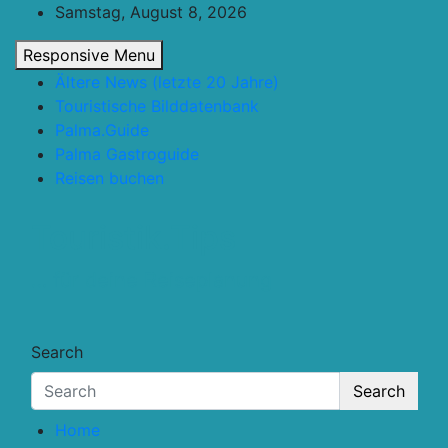
Skip
Samstag, August 8, 2026
to
Responsive Menu
content
Ältere News (letzte 20 Jahre)
Touristische Bilddatenbank
Palma.Guide
Palma Gastroguide
Reisen buchen
Touristik.Tips
… für deine Reiseplanung
Search
Search
Home