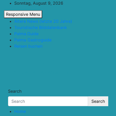
Skip
Sonntag, August 9, 2026
to
Responsive Menu
content
Ältere News (letzte 20 Jahre)
Touristische Bilddatenbank
Palma.Guide
Palma Gastroguide
Reisen buchen
Touristik.Tips
… für deine Reiseplanung
Search
Search
Home