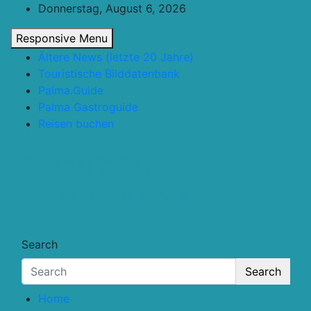
Skip
Donnerstag, August 6, 2026
to
Responsive Menu
content
Ältere News (letzte 20 Jahre)
Touristische Bilddatenbank
Palma.Guide
Palma Gastroguide
Reisen buchen
Touristik.Tips
… für deine Reiseplanung
Search
Search
Home